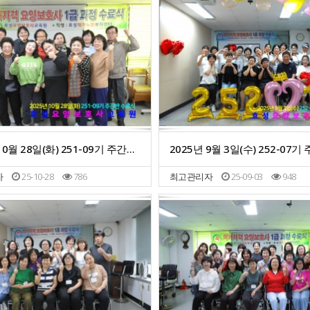
2025년 10월 28일(화) 251-09기 주간반 수료식
자
25-10-28
786
최고관리자
25-09-03
948