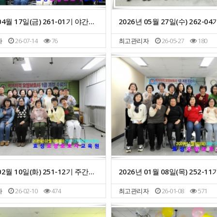
2026년 04월 17일(금) 261-01기 야간반 수료식
자
26-07-14
76
최고관리자
26-05-27
180
2026년 02월 10일(화) 251-12기 주간반 수료식
자
26-02-10
474
최고관리자
26-01-08
571