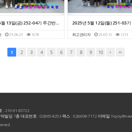
2025년 6월 13일(금) 252-04기 주간반 수료식
자
25-06-23
1078
최고관리자
25-05-12
1213
2
3
4
5
6
7
8
9
10
1
10-91-83722
 7층 대표번호 : 02)905-8253 팩스 : 02)6008-7172 이메일: hsyoy@nave
erved.