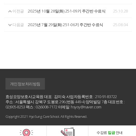
이전글
2025년 10월 28일(화) 251-09기 주간반 수료식
25.10.28
다음글
2025년 7월 29일(화) 251-06기 주간반 수료식
25.08.04
개인정보처리방침
효성요양보호사교육원 대표 : 김미숙 사업자등록번호 : 210-91-83722
주소 : 서울특별시 강북구 도봉로 296 (번동 449-4) 양덕빌딩 7층 대표번호 :
02)905-8253 팩스 : 02)6008-7172 이메일: hsyoy@naver.com
Copyright 2021 Hyo Sung Care School. All Rights Reserved.
수강료
입금
안내